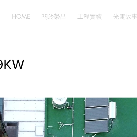
HOME
關於榮昌
工程實績
光電故
9KW